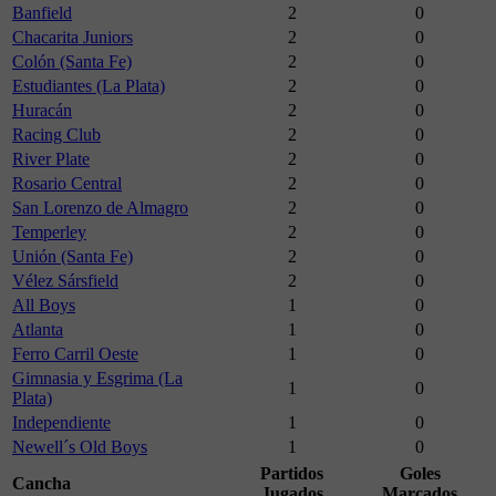
Banfield
2
0
Chacarita Juniors
2
0
Colón (Santa Fe)
2
0
Estudiantes (La Plata)
2
0
Huracán
2
0
Racing Club
2
0
River Plate
2
0
Rosario Central
2
0
San Lorenzo de Almagro
2
0
Temperley
2
0
Unión (Santa Fe)
2
0
Vélez Sársfield
2
0
All Boys
1
0
Atlanta
1
0
Ferro Carril Oeste
1
0
Gimnasia y Esgrima (La
1
0
Plata)
Independiente
1
0
Newell´s Old Boys
1
0
Partidos
Goles
Cancha
Jugados
Marcados