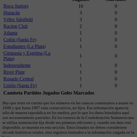
Boca Juniors
16
0
Huracán
3
0
Vélez Sársfield
3
0
Racing Club
2
0
Atlanta
1
0
Colón (Santa Fe)
1
0
Estudiantes (La Plata)
1
0
Gimnasia y Esgrima (La
1
0
Plata)
Independiente
1
0
River Plate
1
0
Rosario Central
1
0
Unión (Santa Fe)
1
0
Camiseta
Partidos Jugados
Goles Marcados
Hay que tener en cuenta que los números en las casacas comenzaron a usarse en
1949 y que hasta 1997 eran consecutivos, no fijos. Esa información aparecía
sólo de manera esporádica en los medios, por lo que los datos brindados aquí
son necesariamente parciales. En los torneos de la Confederación Sudamericana
se utiliza numeración fija desde sus primeras ediciones y, cuando ese dato está
disponible, se muestra en esta sección. Estos listados no deben considerarse
récords históricos totales, sino registros limitados a la información cargada en la