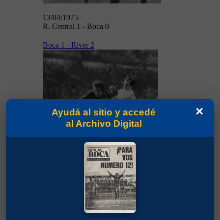
13/04/1975
R. Central 1 - Boca 0
Boca 1 - River 2
×
Ayudá al sitio y accedé
17/04/1975
al Archivo Digital
17/04/1975
Boca 1 - River 2
Banfield 1 - Boca 0