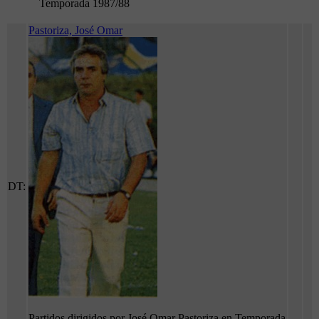
Temporada 1987/88
Pastoriza, José Omar
DT:
Partidos dirigidos por José Omar Pastoriza en Temporada