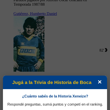
Temporada 1987/88
Gutiérrez, Humberto Daniel
82'
Partidos jugados por Humberto Daniel
×
Jugá a la Trivia de Historia de Boca
Gutiérrez en Temporada 1987/88
Stafuza, Ivar Gerardo
¿Cuánto sabés de la Historia Xeneize?
Respondé preguntas, sumá puntos y competí en el ranking.