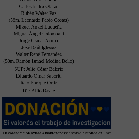
Carlos Isidro Olaran
Rubén Walter Paz
(58m. Leonardo Fabio Costas)
Miguel Ángel Ludueña
Miguel Ángel Colombatti
Jorge Osmar Acuña
José Raúl Iglesias
Walter René Fernandez
(58m. Ramón Ismael Medina Bello)
SUP: Julio César Balerio
Eduardo Omar Saporiti
Italo Enrique Ortiz
DT: Alfio Basile
Tu colaboración ayuda a mantener este archivo histórico en línea