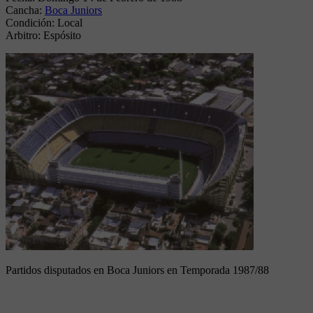
Cancha:
Boca Juniors
Condición:
Local
Arbitro:
Espósito
Partidos disputados en Boca Juniors en Temporada 1987/88