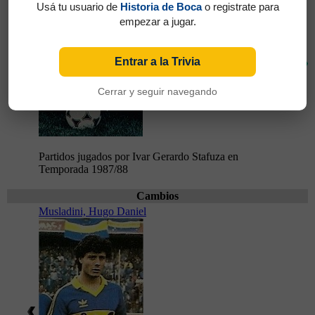
Usá tu usuario de
Historia de Boca
o registrate para
empezar a jugar.
Entrar a la Trivia
72'
Cerrar y seguir navegando
Partidos jugados por Ivar Gerardo Stafuza en
Temporada 1987/88
Cambios
Musladini, Hugo Daniel