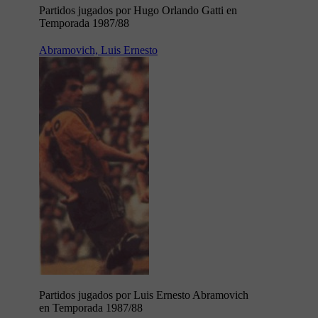
Partidos jugados por Hugo Orlando Gatti en
Temporada 1987/88
Abramovich, Luis Ernesto
Partidos jugados por Luis Ernesto Abramovich
en Temporada 1987/88