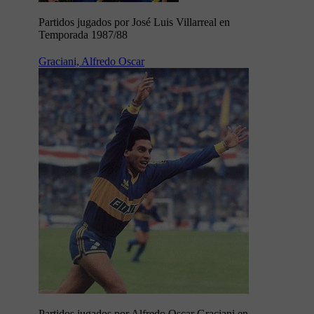
Partidos jugados por José Luis Villarreal en
Temporada 1987/88
Graciani, Alfredo Oscar
Partidos jugados por Alfredo Oscar Graciani en