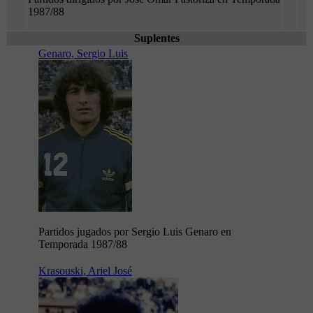
1987/88
Suplentes
Genaro, Sergio Luis
Partidos jugados por Sergio Luis Genaro en
Temporada 1987/88
Krasouski, Ariel José