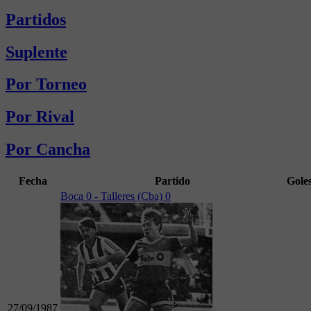
Partidos
Suplente
Por Torneo
Por Rival
Por Cancha
Fecha
Partido
Gole
Boca 0 - Talleres (Cba) 0
27/09/1987