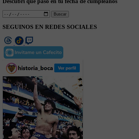
Descubrí qué pasó en tu fecha de cumpleaños
Buscar
SEGUINOS EN REDES SOCIALES