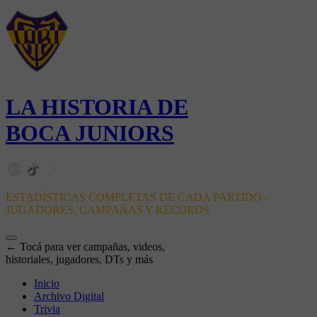
LA HISTORIA DE
BOCA JUNIORS
ESTADÍSTICAS COMPLETAS DE CADA PARTIDO -
JUGADORES, CAMPAÑAS Y RÉCORDS
← Tocá para ver campañas, videos,
historiales, jugadores, DTs y más
Inicio
Archivo Digital
Trivia