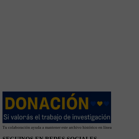
Tu colaboración ayuda a mantener este archivo histórico en línea
SEGUINOS EN REDES SOCIALES