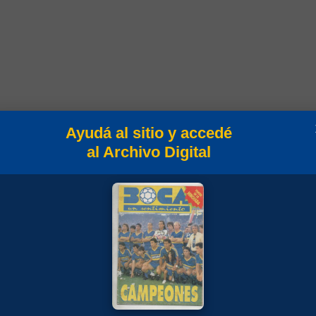
Ayudá al sitio y accedé
al Archivo Digital
oles
Min
Campeonato
90
Temporada 1987/88