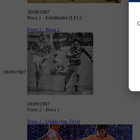
30/08/1987
Boca 1 - Estudiantes (LP) 2
C
Ferro 2 - Boca 1
08/09/1987
08/09/1987
Ferro 2 - Boca 1
Boca 2 - Unión (Sta. Fe) 0