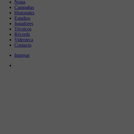
Notas
Campañas
Historiales
Estadios
Jugadores
Técnicos
Récords
Videoteca
Contacto
Ingresar