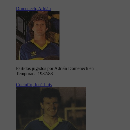
Domenech, Adrián
Partidos jugados por Adrián Domenech en
Temporada 1987/88
Cuciuffo, José Luis