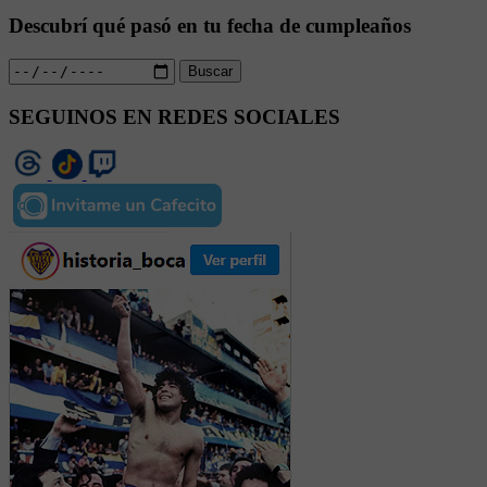
Descubrí qué pasó en tu fecha de cumpleaños
Buscar
SEGUINOS EN REDES SOCIALES