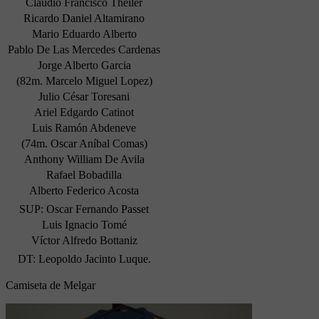
Claudio Francisco Theiler
Ricardo Daniel Altamirano
Mario Eduardo Alberto
Pablo De Las Mercedes Cardenas
Jorge Alberto Garcia
(82m. Marcelo Miguel Lopez)
Julio César Toresani
Ariel Edgardo Catinot
Luis Ramón Abdeneve
(74m. Oscar Aníbal Comas)
Anthony William De Avila
Rafael Bobadilla
Alberto Federico Acosta
SUP: Oscar Fernando Passet
Luis Ignacio Tomé
Víctor Alfredo Bottaniz
DT: Leopoldo Jacinto Luque.
Camiseta de Melgar