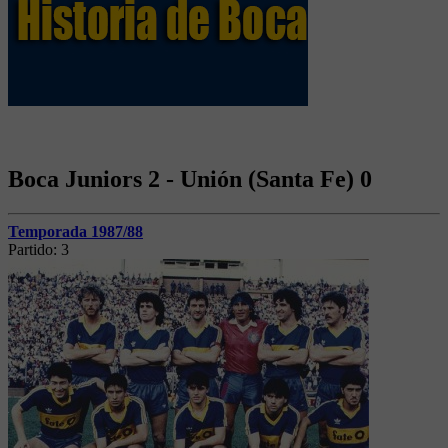
Boca Juniors 2 - Unión (Santa Fe) 0
Temporada 1987/88
Partido:
3