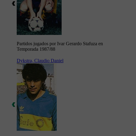
Partidos jugados por Ivar Gerardo Stafuza en
Temporada 1987/88
Dykstra, Claudio Daniel