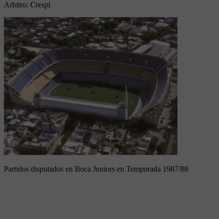
Arbitro:
Crespi
Partidos disputados en Boca Juniors en Temporada 1987/88