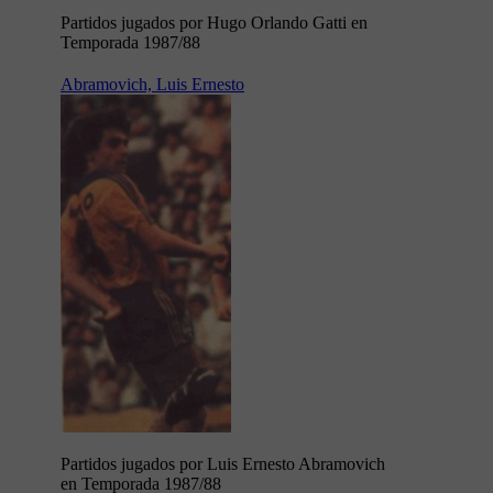
Partidos jugados por Hugo Orlando Gatti en
Temporada 1987/88
Abramovich, Luis Ernesto
Partidos jugados por Luis Ernesto Abramovich
en Temporada 1987/88