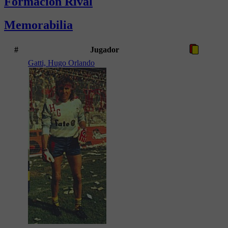
Formación Rival
Memorabilia
#
Jugador
Gatti, Hugo Orlando