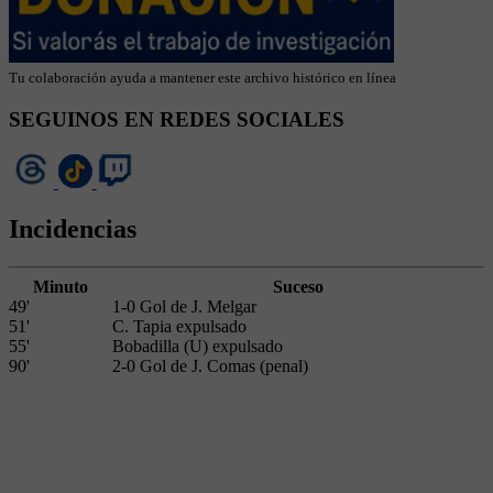
Tu colaboración ayuda a mantener este archivo histórico en línea
SEGUINOS EN REDES SOCIALES
Incidencias
Minuto
Suceso
49'
1-0 Gol de J. Melgar
51'
C. Tapia expulsado
55'
Bobadilla (U) expulsado
90'
2-0 Gol de J. Comas (penal)