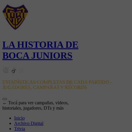
LA HISTORIA DE
BOCA JUNIORS
ESTADÍSTICAS COMPLETAS DE CADA PARTIDO -
JUGADORES, CAMPAÑAS Y RÉCORDS
← Tocá para ver campañas, videos,
historiales, jugadores, DTs y más
Inicio
Archivo Digital
Trivia