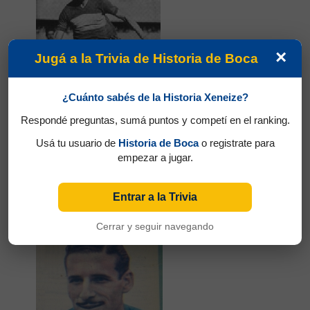
×
Jugá a la Trivia de Historia de Boca
¿Cuánto sabés de la Historia Xeneize?
Respondé preguntas, sumá puntos y competí en el ranking.
Usá tu usuario de
Historia de Boca
o registrate para
empezar a jugar.
Partidos jugados por Mario Emilio Heriberto
Entrar a la Trivia
Boyé en Campeonato 1948
Yeso Amalfi
Cerrar y seguir navegando