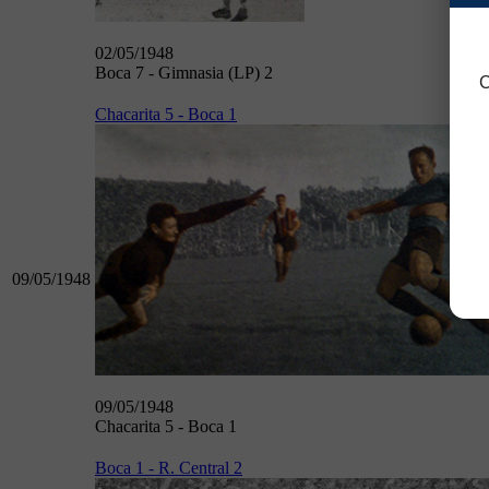
02/05/1948
Boca 7 - Gimnasia (LP) 2
C
Chacarita 5 - Boca 1
09/05/1948
09/05/1948
Chacarita 5 - Boca 1
Boca 1 - R. Central 2