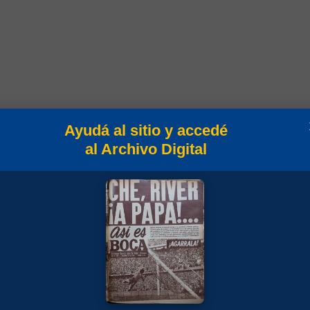
Ayudá al sitio y accedé
Goles
Min
Campeonato
al Archivo Digital
90
Campeonato 1948