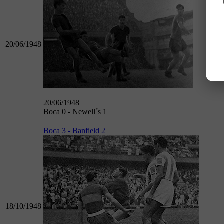
20/06/1948
20/06/1948
Boca 0 - Newell´s 1
Boca 3 - Banfield 2
18/10/1948