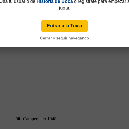
Usá tu usuario de
Historia de Boca
o registrate para empezar 
jugar.
90
Campeonato 1948
Entrar a la Trivia
Cerrar y seguir navegando
90
Campeonato 1948