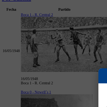
Fecha
Partido
Boca 1 - R. Central 2
16/05/1948
16/05/1948
Boca 1 - R. Central 2
Boca 0 - Newell´s 1