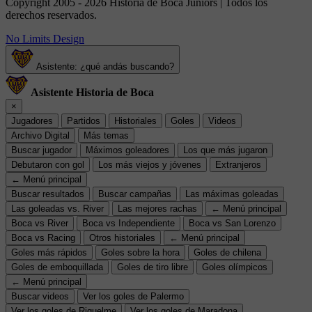
Copyright 2005 - 2026 Historia de Boca Juniors | Todos los
derechos reservados.
No Limits Design
Asistente: ¿qué andás buscando?
Asistente Historia de Boca
×
Jugadores
Partidos
Historiales
Goles
Videos
Archivo Digital
Más temas
Buscar jugador
Máximos goleadores
Los que más jugaron
Debutaron con gol
Los más viejos y jóvenes
Extranjeros
← Menú principal
Buscar resultados
Buscar campañas
Las máximas goleadas
Las goleadas vs. River
Las mejores rachas
← Menú principal
Boca vs River
Boca vs Independiente
Boca vs San Lorenzo
Boca vs Racing
Otros historiales
← Menú principal
Goles más rápidos
Goles sobre la hora
Goles de chilena
Goles de emboquillada
Goles de tiro libre
Goles olímpicos
← Menú principal
Buscar videos
Ver los goles de Palermo
Ver los goles de Riquelme
Ver los goles de Maradona