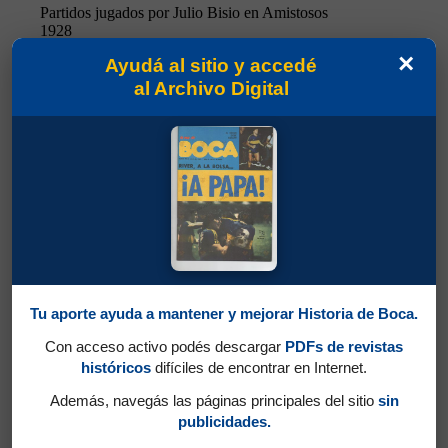
Partidos jugados por Julio Bisio en Amistosos
1928
×
Ayudá al sitio y accedé
Tarasconi, Domingo Alberto
al Archivo Digital
Tu aporte ayuda a mantener y mejorar Historia de Boca.
Con acceso activo podés descargar
PDFs de revistas
históricos
difíciles de encontrar en Internet.
Además, navegás las páginas principales del sitio
sin
Partidos jugados por Domingo Alberto
publicidades.
Tarasconi en Amistosos 1928