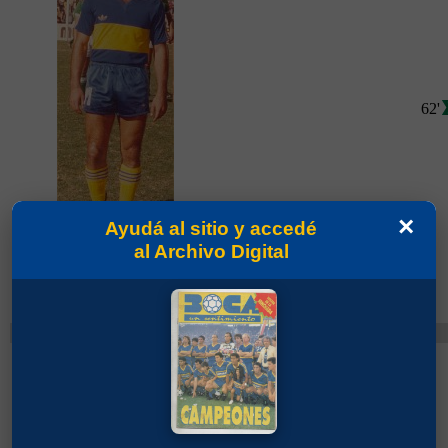
62'
×
Ayudá al sitio y accedé
al Archivo Digital
Partidos jugados por Carlos Alberto Mendoza
en Torneo Nacional 1984
Cambios
Krasouski, Ariel José