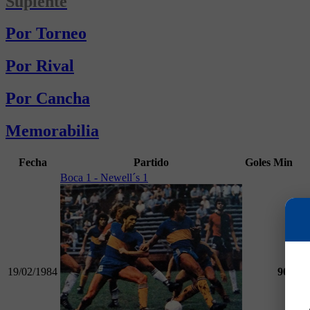
Suplente
Por Torneo
Por Rival
Por Cancha
Memorabilia
Fecha
Partido
Goles
Min
Boca 1 - Newell´s 1
19/02/1984
90
To