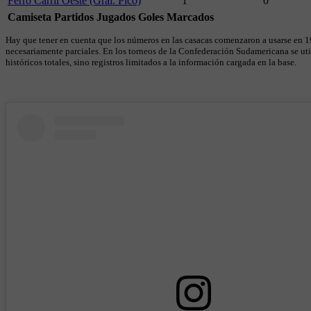
Ferro Carril Oeste (Gral. Pico)
1
0
Camiseta
Partidos Jugados
Goles Marcados
Hay que tener en cuenta que los números en las casacas comenzaron a usarse en 19
necesariamente parciales. En los torneos de la Confederación Sudamericana se util
históricos totales, sino registros limitados a la información cargada en la base.