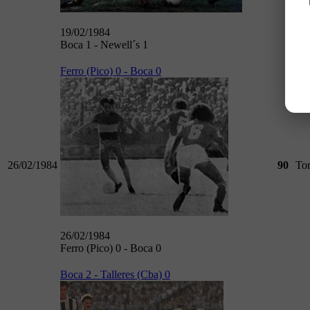
19/02/1984
Boca 1 - Newell´s 1
Ferro (Pico) 0 - Boca 0
26/02/1984
90
To
26/02/1984
Ferro (Pico) 0 - Boca 0
Boca 2 - Talleres (Cba) 0