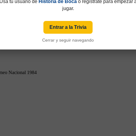
Usá tu usuario de
Historia de Boca
o registrate para empezar 
jugar.
Entrar a la Trivia
Cerrar y seguir navegando
rneo Nacional 1984