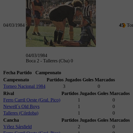
04/03/1984
45
To
04/03/1984
Boca 2 - Talleres (Cba) 0
Fecha
Partido
Campeonato
Campeonato
Partidos Jugados
Goles Marcados
Torneo Nacional 1984
3
0
Rival
Partidos Jugados
Goles Marcados
Ferro Carril Oeste (Gral. Pico)
1
0
Newell´s Old Boys
1
0
Talleres (Córdoba)
1
0
Cancha
Partidos Jugados
Goles Marcados
Vélez Sársfield
2
0