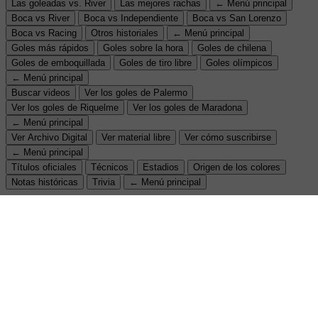
Las goleadas vs. River
Las mejores rachas
← Menú principal
Boca vs River
Boca vs Independiente
Boca vs San Lorenzo
Boca vs Racing
Otros historiales
← Menú principal
Goles más rápidos
Goles sobre la hora
Goles de chilena
Goles de emboquillada
Goles de tiro libre
Goles olímpicos
← Menú principal
Buscar videos
Ver los goles de Palermo
Ver los goles de Riquelme
Ver los goles de Maradona
← Menú principal
Ver Archivo Digital
Ver material libre
Ver cómo suscribirse
← Menú principal
Títulos oficiales
Técnicos
Estadios
Origen de los colores
Notas históricas
Trivia
← Menú principal