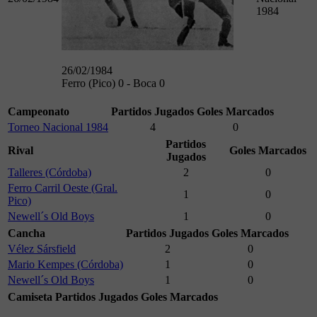
1984
26/02/1984
Ferro (Pico) 0 - Boca 0
Campeonato
Partidos Jugados
Goles Marcados
Torneo Nacional 1984
4
0
Partidos
Rival
Goles Marcados
Jugados
Talleres (Córdoba)
2
0
Ferro Carril Oeste (Gral.
1
0
Pico)
Newell´s Old Boys
1
0
Cancha
Partidos Jugados
Goles Marcados
Vélez Sársfield
2
0
Mario Kempes (Córdoba)
1
0
Newell´s Old Boys
1
0
Camiseta
Partidos Jugados
Goles Marcados