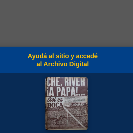
Ayudá al sitio y accedé
al Archivo Digital
oles
Min
Campeonato
45
Torneo Metropolitano 1978