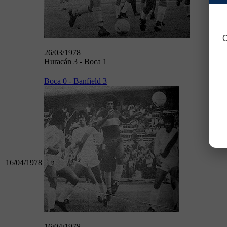
C
26/03/1978
Huracán 3 - Boca 1
Boca 0 - Banfield 3
16/04/1978
16/04/1978