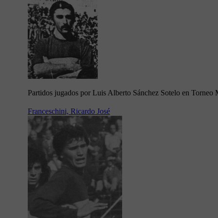
Partidos jugados por Luis Alberto Sánchez Sotelo en Torneo 
Franceschini, Ricardo José