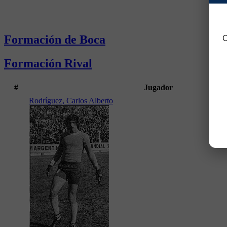
Formación de Boca
C
Formación Rival
#
Jugador
Rodríguez, Carlos Alberto