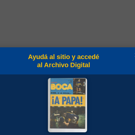
Ayudá al sitio y accedé
al Archivo Digital