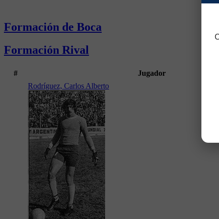
Formación de Boca
C
Formación Rival
#
Jugador
Rodríguez, Carlos Alberto