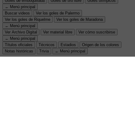
Goles de emboquillada
Goles de tiro libre
Goles olímpicos
← Menú principal
Buscar videos
Ver los goles de Palermo
Ver los goles de Riquelme
Ver los goles de Maradona
← Menú principal
Ver Archivo Digital
Ver material libre
Ver cómo suscribirse
← Menú principal
Títulos oficiales
Técnicos
Estadios
Origen de los colores
Notas históricas
Trivia
← Menú principal