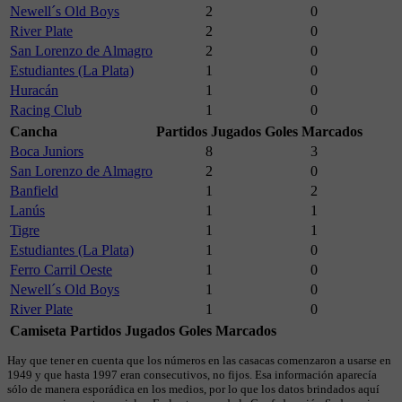
Newell´s Old Boys
2
0
River Plate
2
0
San Lorenzo de Almagro
2
0
Estudiantes (La Plata)
1
0
Huracán
1
0
Racing Club
1
0
Cancha
Partidos Jugados
Goles Marcados
Boca Juniors
8
3
San Lorenzo de Almagro
2
0
Banfield
1
2
Lanús
1
1
Tigre
1
1
Estudiantes (La Plata)
1
0
Ferro Carril Oeste
1
0
Newell´s Old Boys
1
0
River Plate
1
0
Camiseta
Partidos Jugados
Goles Marcados
Hay que tener en cuenta que los números en las casacas comenzaron a usarse en
1949 y que hasta 1997 eran consecutivos, no fijos. Esa información aparecía
sólo de manera esporádica en los medios, por lo que los datos brindados aquí