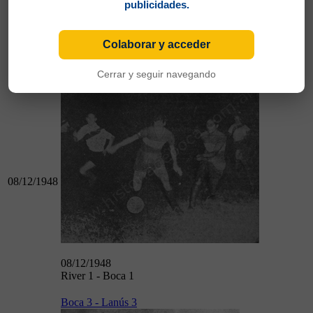
publicidades.
28/11/1948
Colaborar y acceder
Boca 3 - Vélez 2
Cerrar y seguir navegando
River 1 - Boca 1
08/12/1948
08/12/1948
River 1 - Boca 1
Boca 3 - Lanús 3