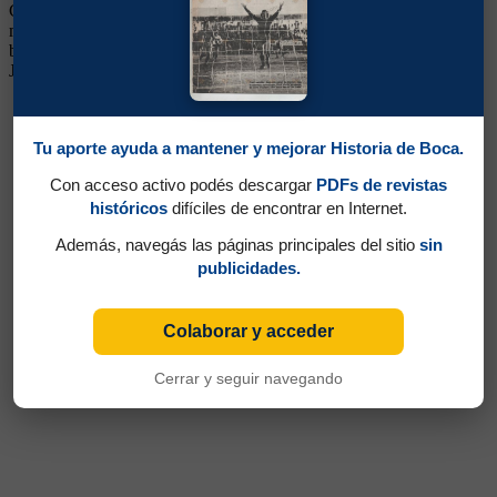
Centrodelantero. Llegó desde Botafogo, en donde fue ídolo
marcando más de 200 goles. Tenía un estilo elegante, técnico y de
buen cabezazo, en Boca no pudo mostrar todas sus condiciones.
Jugó además en el Junior de Barranquilla de Colombia
Tu aporte ayuda a mantener y mejorar Historia de Boca.
Con acceso activo podés descargar
PDFs de revistas
históricos
difíciles de encontrar en Internet.
Además, navegás las páginas principales del sitio
sin
publicidades.
Colaborar y acceder
Cerrar y seguir navegando