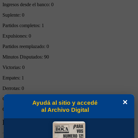
Ingresos desde el banco:
0
Suplente:
0
Partidos completos:
1
Expulsiones:
0
Partidos reemplazado:
0
Minutos Disputados:
90
Victorias:
0
Empates:
1
Derrotas:
0
Goles de Boca:
1
×
Ayudá al sitio y accedé
al Archivo Digital
Goles rivales:
1
Biografía de Heleno De Freytas