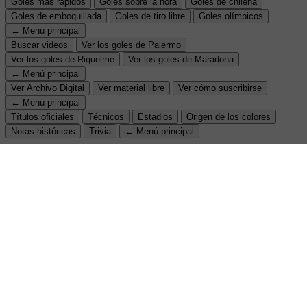
Goles más rápidos
Goles sobre la hora
Goles de chilena
Goles de emboquillada
Goles de tiro libre
Goles olímpicos
← Menú principal
Buscar videos
Ver los goles de Palermo
Ver los goles de Riquelme
Ver los goles de Maradona
← Menú principal
Ver Archivo Digital
Ver material libre
Ver cómo suscribirse
← Menú principal
Títulos oficiales
Técnicos
Estadios
Origen de los colores
Notas históricas
Trivia
← Menú principal