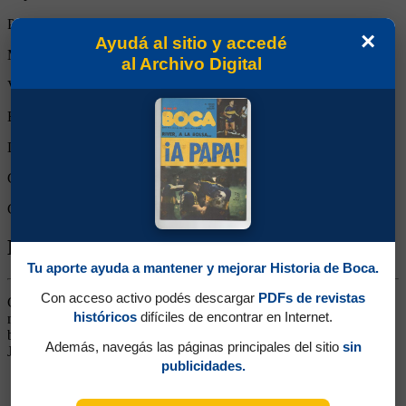
Partidos reemplazado:
0
×
Ayudá al sitio y accedé
Minutos Disputados:
90
al Archivo Digital
Victorias:
0
Empates:
1
Derrotas:
0
Goles de Boca:
1
Goles rivales:
1
Biografía de Heleno De Freytas
Tu aporte ayuda a mantener y mejorar Historia de Boca.
Con acceso activo podés descargar
PDFs de revistas
Centrodelantero. Llegó desde Botafogo, en donde fue ídolo
históricos
difíciles de encontrar en Internet.
marcando más de 200 goles. Tenía un estilo elegante, técnico y de
buen cabezazo, en Boca no pudo mostrar todas sus condiciones.
Además, navegás las páginas principales del sitio
sin
Jugó además en el Junior de Barranquilla de Colombia
publicidades.