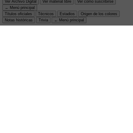
Ver Archivo Digital
Ver material libre
Ver cómo suscribirse
← Menú principal
Títulos oficiales
Técnicos
Estadios
Origen de los colores
Notas históricas
Trivia
← Menú principal