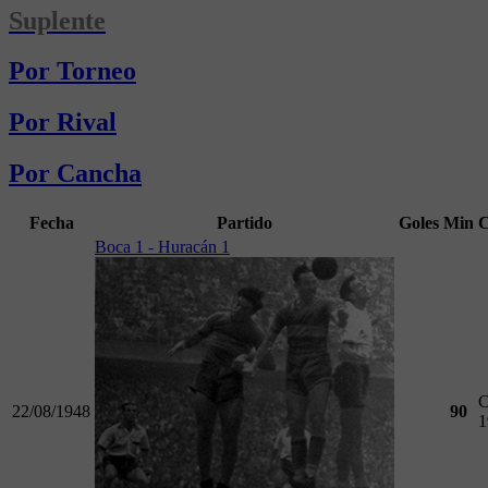
Suplente
Por Torneo
Por Rival
Por Cancha
Fecha
Partido
Goles
Min
C
Boca 1 - Huracán 1
C
22/08/1948
90
1