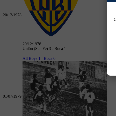
20/12/1978
C
20/12/1978
Unión (Sta. Fe) 3 - Boca 1
All Boys 1 - Boca 0
01/07/1979