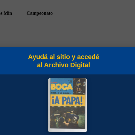
es
Min
Campeonato
Ayudá al sitio y accedé
65
Torneo Metropolitano 1977
al Archivo Digital