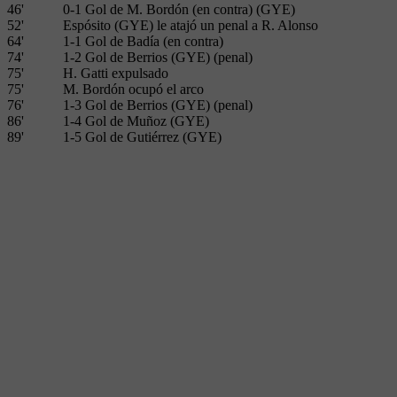
46'
0-1 Gol de M. Bordón (en contra) (GYE)
52'
Espósito (GYE) le atajó un penal a R. Alonso
64'
1-1 Gol de Badía (en contra)
74'
1-2 Gol de Berrios (GYE) (penal)
75'
H. Gatti expulsado
75'
M. Bordón ocupó el arco
76'
1-3 Gol de Berrios (GYE) (penal)
86'
1-4 Gol de Muñoz (GYE)
89'
1-5 Gol de Gutiérrez (GYE)