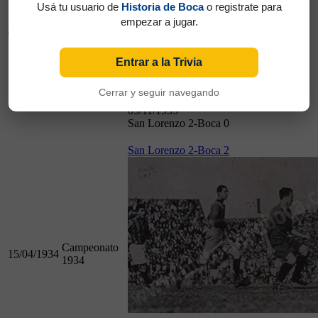
Usá tu usuario de
Historia de Boca
o registrate para
empezar a jugar.
Campeonato
05/11/1933
1933
Entrar a la Trivia
Cerrar y seguir navegando
05/11/1933
San Lorenzo 2-Boca 0
San Lorenzo 2-Boca 2
Campeonato
15/04/1934
1934