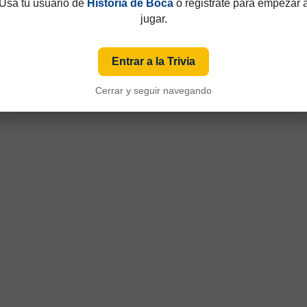
Usá tu usuario de
Historia de Boca
o registrate para empezar 
jugar.
Entrar a la Trivia
Cerrar y seguir navegando