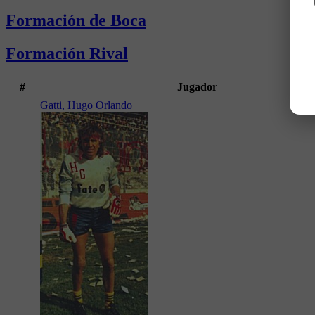
Formación de Boca
Formación Rival
#
Jugador
Gatti, Hugo Orlando