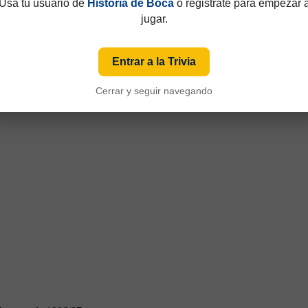
Usá tu usuario de
Historia de Boca
o registrate para empezar 
jugar.
Entrar a la Trivia
Cerrar y seguir navegando
emporada 1986/87