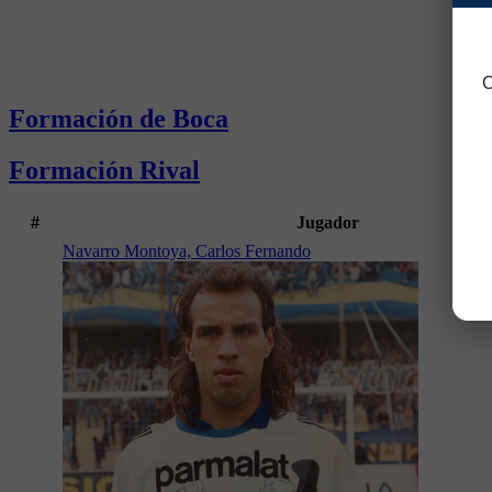
C
Formación de Boca
Formación Rival
#
Jugador
Navarro Montoya, Carlos Fernando