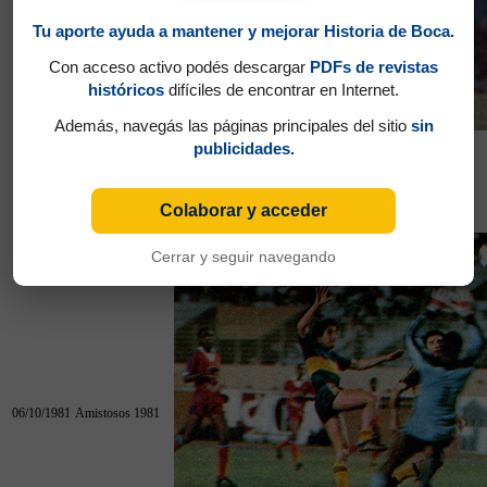
Tu aporte ayuda a mantener y mejorar Historia de Boca.
15/09/1981
Amistosos 1981
Con acceso activo podés descargar
PDFs de revistas
históricos
difíciles de encontrar en Internet.
Además, navegás las páginas principales del sitio
sin
publicidades.
15/09/1981
Flamengo (Bra) 2 - Boca 0
Colaborar y acceder
S.Abidjan (C.Marfil) 2 - Boca 5
Cerrar y seguir navegando
06/10/1981
Amistosos 1981