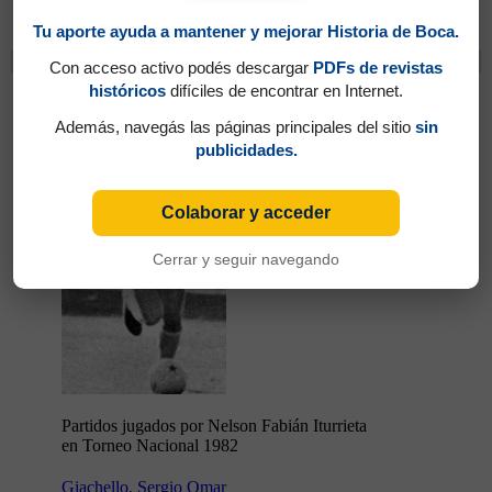
Matuszyczk en Torneo Nacional 1982
Tu aporte ayuda a mantener y mejorar Historia de Boca.
Cambios
Con acceso activo podés descargar
PDFs de revistas
Iturrieta, Nelson Fabián
históricos
difíciles de encontrar en Internet.
Además, navegás las páginas principales del sitio
sin
publicidades.
Colaborar y acceder
Cerrar y seguir navegando
Partidos jugados por Nelson Fabián Iturrieta
en Torneo Nacional 1982
Giachello, Sergio Omar