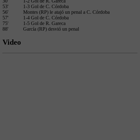
30'
1-2 Gol de R. Gareca
53'
1-3 Gol de C. Córdoba
56'
Montes (RP) le atajó un penal a C. Córdoba
57'
1-4 Gol de C. Córdoba
75'
1-5 Gol de R. Gareca
88'
García (RP) desvió un penal
Video