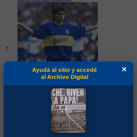
7
×
Ayudá al sitio y accedé
al Archivo Digital
Partidos jugados por Guillermo Barros
Schelotto en Copa Mercosur 1999
Palermo, Martín