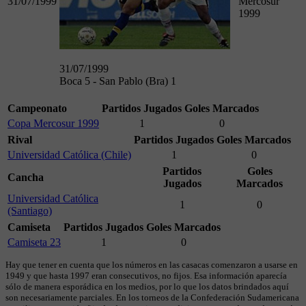
31/07/1999
Mercosur
1999
31/07/1999
Boca 5 - San Pablo (Bra) 1
Campeonato
Partidos Jugados
Goles Marcados
Copa Mercosur 1999
1
0
Rival
Partidos Jugados
Goles Marcados
Universidad Católica (Chile)
1
0
Partidos
Goles
Cancha
Jugados
Marcados
Universidad Católica
1
0
(Santiago)
Camiseta
Partidos Jugados
Goles Marcados
Camiseta 23
1
0
Hay que tener en cuenta que los números en las casacas comenzaron a usarse en
1949 y que hasta 1997 eran consecutivos, no fijos. Esa información aparecía
sólo de manera esporádica en los medios, por lo que los datos brindados aquí
son necesariamente parciales. En los torneos de la Confederación Sudamericana