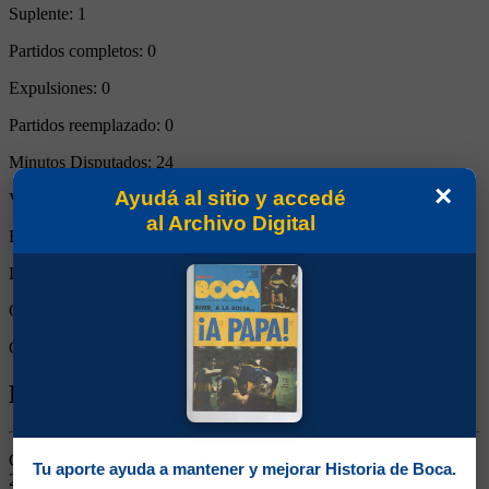
Suplente:
1
Partidos completos:
0
Expulsiones:
0
Partidos reemplazado:
0
Minutos Disputados:
24
×
Ayudá al sitio y accedé
Victorias:
1
al Archivo Digital
Empates:
0
Derrotas:
0
Goles de Boca:
3
Goles rivales:
1
Biografía de Alfredo David Moreno
Centrodelantero. Ganó dos títulos (Copas Libertadores 2000 y
Tu aporte ayuda a mantener y mejorar Historia de Boca.
2003). Llegó a las inferiores desde Dock Sud. Mostró sus