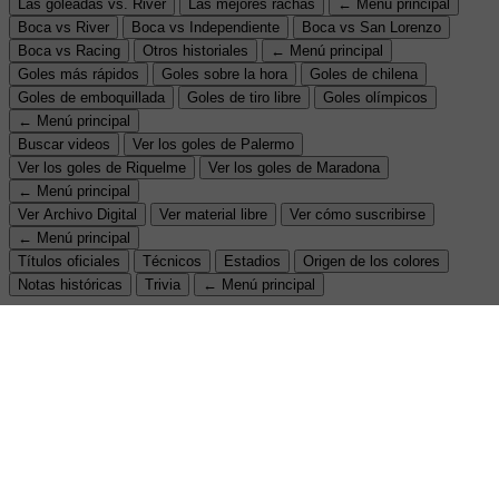
Las goleadas vs. River
Las mejores rachas
← Menú principal
Boca vs River
Boca vs Independiente
Boca vs San Lorenzo
Boca vs Racing
Otros historiales
← Menú principal
Goles más rápidos
Goles sobre la hora
Goles de chilena
Goles de emboquillada
Goles de tiro libre
Goles olímpicos
← Menú principal
Buscar videos
Ver los goles de Palermo
Ver los goles de Riquelme
Ver los goles de Maradona
← Menú principal
Ver Archivo Digital
Ver material libre
Ver cómo suscribirse
← Menú principal
Títulos oficiales
Técnicos
Estadios
Origen de los colores
Notas históricas
Trivia
← Menú principal