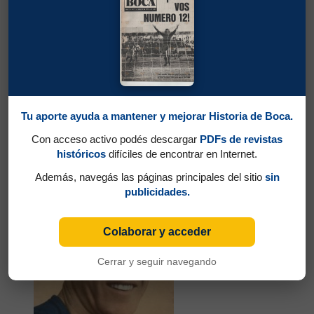
Tu aporte ayuda a mantener y mejorar Historia de Boca.
Con acceso activo podés descargar
PDFs de revistas
Partidos jugados por Jaime Sarlanga en
históricos
difíciles de encontrar en Internet.
Campeonato 1945
Además, navegás las páginas principales del sitio
sin
Varela, Severino
publicidades.
Colaborar y acceder
Cerrar y seguir navegando