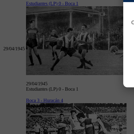
Estudiantes (LP) 0 - Boca 1
C
29/04/1945
29/04/1945
Estudiantes (LP) 0 - Boca 1
Boca 3 - Huracán 4