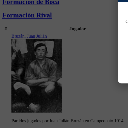
Formación de Boca
Formación Rival
C
#
Jugador
Bruzán, Juan Julián
Partidos jugados por Juan Julián Bruzán en Campeonato 1914