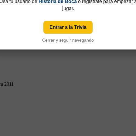
Usá tu usuario de
Historia de Boca
o registrate para empezar 
jugar.
Entrar a la Trivia
Cerrar y seguir navegando
ra 2011