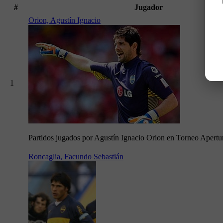
#
Jugador
Orion, Agustín Ignacio
1
Partidos jugados por Agustín Ignacio Orion en Torneo Apertu
Roncaglia, Facundo Sebastián