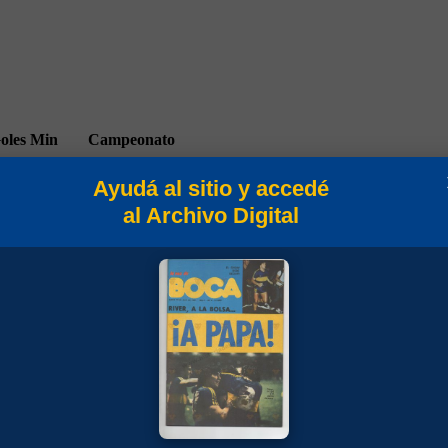
oles
Min
Campeonato
Ayudá al sitio y accedé
al Archivo Digital
90
Torneo Apertura 2011