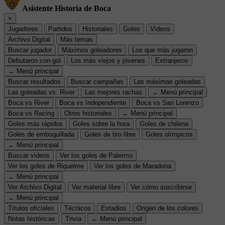
Asistente Historia de Boca
×
Jugadores
Partidos
Historiales
Goles
Videos
Archivo Digital
Más temas
Buscar jugador
Máximos goleadores
Los que más jugaron
Debutaron con gol
Los más viejos y jóvenes
Extranjeros
← Menú principal
Buscar resultados
Buscar campañas
Las máximas goleadas
Las goleadas vs. River
Las mejores rachas
← Menú principal
Boca vs River
Boca vs Independiente
Boca vs San Lorenzo
Boca vs Racing
Otros historiales
← Menú principal
Goles más rápidos
Goles sobre la hora
Goles de chilena
Goles de emboquillada
Goles de tiro libre
Goles olímpicos
← Menú principal
Buscar videos
Ver los goles de Palermo
Ver los goles de Riquelme
Ver los goles de Maradona
← Menú principal
Ver Archivo Digital
Ver material libre
Ver cómo suscribirse
← Menú principal
Títulos oficiales
Técnicos
Estadios
Origen de los colores
Notas históricas
Trivia
← Menú principal