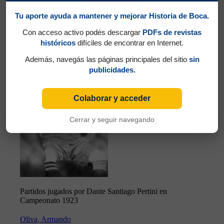
Tu aporte ayuda a mantener y mejorar Historia de Boca.
Partidos jugados por Domingo Alberto
Tarasconi en Campeonato 1923
Con acceso activo podés descargar
PDFs de revistas
históricos
difíciles de encontrar en Internet.
Pertini, Dante Santiago
Además, navegás las páginas principales del sitio
sin
publicidades.
Colaborar y acceder
Cerrar y seguir navegando
Partidos jugados por Dante Santiago Pertini en
Campeonato 1923
Oliva, Armando