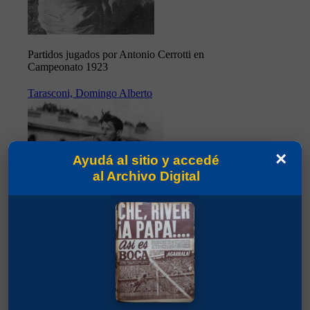
Partidos jugados por Antonio Cerrotti en
Campeonato 1923
Tarasconi, Domingo Alberto
×
Ayudá al sitio y accedé
al Archivo Digital