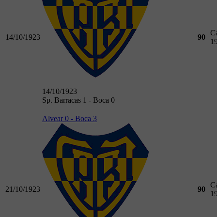
C
14/10/1923
90
1
14/10/1923
Sp. Barracas 1 - Boca 0
Alvear 0 - Boca 3
C
21/10/1923
90
1