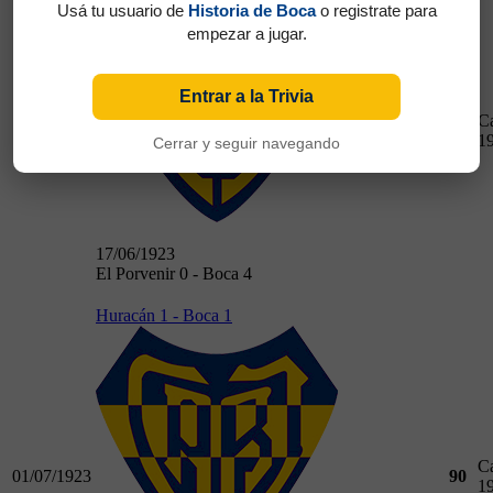
Usá tu usuario de
Historia de Boca
o registrate para
empezar a jugar.
Entrar a la Trivia
C
17/06/1923
90
1
Cerrar y seguir navegando
17/06/1923
El Porvenir 0 - Boca 4
Huracán 1 - Boca 1
C
01/07/1923
90
1