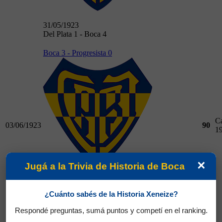
31/05/1923
Del Plata 1 - Boca 4
Boca 3 - Progresista 0
C
03/06/1923
90
1
×
Jugá a la Trivia de Historia de Boca
03/06/1923
Boca 3 - Progresista 0
¿Cuánto sabés de la Historia Xeneize?
El Porvenir 0 - Boca 4
Respondé preguntas, sumá puntos y competí en el ranking.