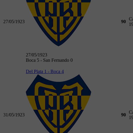
C
27/05/1923
90
1
27/05/1923
Boca 5 - San Fernando 0
Del Plata 1 - Boca 4
C
31/05/1923
90
1