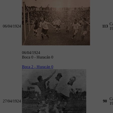
C
06/04/1924
113
1
06/04/1924
Boca 0 - Huracán 0
Boca 2 - Huracán 0
C
27/04/1924
90
1