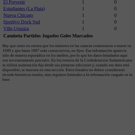
El Porvenir
1
0
Estudiantes (La Plata)
1
0
Nueva Chicago
1
0
Sportivo Dock Sud
1
0
Villa Urquiza
1
0
Camiseta
Partidos Jugados
Goles Marcados
Hay que tener en cuenta que los números en las casacas comenzaron a usarse en
1949 y que hasta 1997 eran consecutivos, no fijos. Esa información aparecía
sólo de manera esporádica en los medios, por lo que los datos brindados aquí
son necesariamente parciales. En los torneos de la Confederación Sudamericana
se utiliza numeración fija desde sus primeras ediciones y, cuando ese dato está
disponible, se muestra en esta sección. Estos listados no deben considerarse
récords históricos totales, sino registros limitados a la información cargada en la
base.