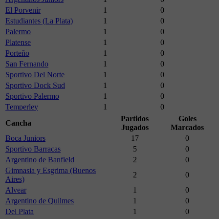
El Porvenir
1
0
Estudiantes (La Plata)
1
0
Palermo
1
0
Platense
1
0
Porteño
1
0
San Fernando
1
0
Sportivo Del Norte
1
0
Sportivo Dock Sud
1
0
Sportivo Palermo
1
0
Temperley
1
0
Partidos
Goles
Cancha
Jugados
Marcados
Boca Juniors
17
0
Sportivo Barracas
5
0
Argentino de Banfield
2
0
Gimnasia y Esgrima (Buenos
2
0
Aires)
Alvear
1
0
Argentino de Quilmes
1
0
Del Plata
1
0