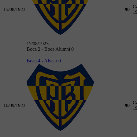
C
15/08/1923
90
1
15/08/1923
Boca 2 - Boca Alumni 0
Boca 4 - Alvear 0
C
16/09/1923
90
1