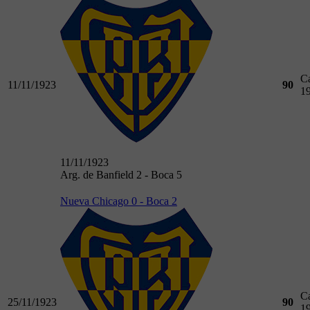
C
11/11/1923
90
1
11/11/1923
Arg. de Banfield 2 - Boca 5
Nueva Chicago 0 - Boca 2
C
25/11/1923
90
1