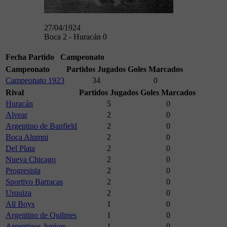
27/04/1924
Boca 2 - Huracán 0
Fecha
Partido
Campeonato
Campeonato
Partidos Jugados
Goles Marcados
Campeonato 1923
34
0
Rival
Partidos Jugados
Goles Marcados
Huracán
5
0
Alvear
2
0
Argentino de Banfield
2
0
Boca Alumni
2
0
Del Plata
2
0
Nueva Chicago
2
0
Progresista
2
0
Sportivo Barracas
2
0
Urquiza
2
0
All Boys
1
0
Argentino de Quilmes
1
0
Argentinos Juniors
1
0