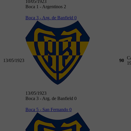
10/05/1923
Boca 1 - Argentinos 2
Boca 3 - Arg. de Banfield 0
C
13/05/1923
90
1
13/05/1923
Boca 3 - Arg. de Banfield 0
Boca 5 - San Fernando 0