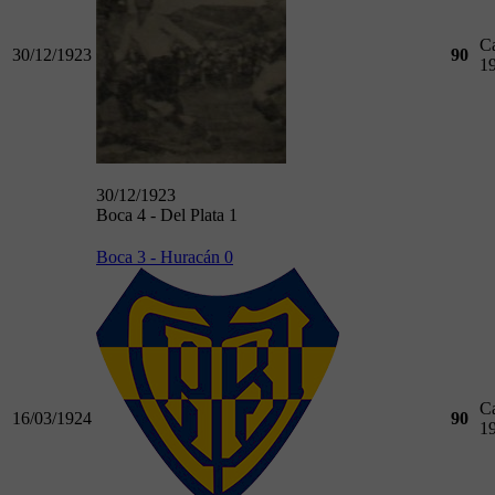
C
30/12/1923
90
1
30/12/1923
Boca 4 - Del Plata 1
Boca 3 - Huracán 0
C
16/03/1924
90
1