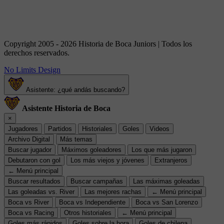
Copyright 2005 - 2026 Historia de Boca Juniors | Todos los
derechos reservados.
No Limits Design
Asistente: ¿qué andás buscando?
Asistente Historia de Boca
×
Jugadores
Partidos
Historiales
Goles
Videos
Archivo Digital
Más temas
Buscar jugador
Máximos goleadores
Los que más jugaron
Debutaron con gol
Los más viejos y jóvenes
Extranjeros
← Menú principal
Buscar resultados
Buscar campañas
Las máximas goleadas
Las goleadas vs. River
Las mejores rachas
← Menú principal
Boca vs River
Boca vs Independiente
Boca vs San Lorenzo
Boca vs Racing
Otros historiales
← Menú principal
Goles más rápidos
Goles sobre la hora
Goles de chilena