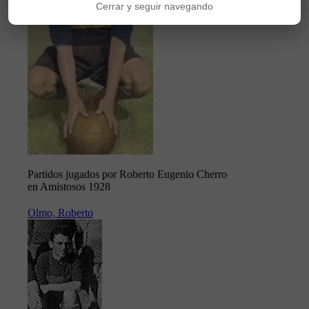
Cerrar y seguir navegando
Partidos jugados por Roberto Eugenio Cherro
en Amistosos 1928
Olmo, Roberto