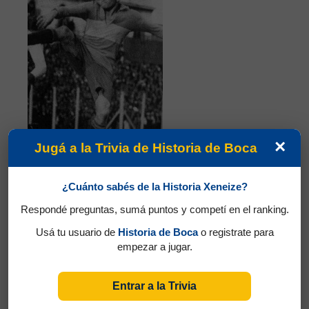
×
Jugá a la Trivia de Historia de Boca
¿Cuánto sabés de la Historia Xeneize?
Partidos jugados por Domingo Alberto
Respondé preguntas, sumá puntos y competí en el ranking.
Tarasconi en Amistosos 1928
Usá tu usuario de
Historia de Boca
o registrate para
Cherro, Roberto Eugenio
empezar a jugar.
Entrar a la Trivia