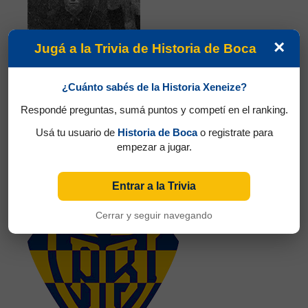
×
Jugá a la Trivia de Historia de Boca
¿Cuánto sabés de la Historia Xeneize?
Respondé preguntas, sumá puntos y competí en el ranking.
Usá tu usuario de
Historia de Boca
o registrate para
empezar a jugar.
Partidos jugados por Donato Oberdán
Abbatángelo en Campeonato 1914
Entrar a la Trivia
Cotero, Isidoro
Cerrar y seguir navegando