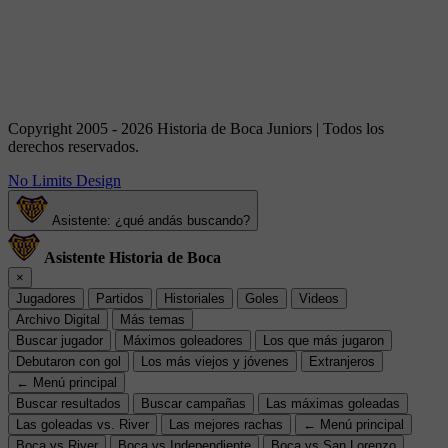
Copyright 2005 - 2026 Historia de Boca Juniors | Todos los
derechos reservados.
No Limits Design
Asistente: ¿qué andás buscando?
Asistente Historia de Boca
×
Jugadores
Partidos
Historiales
Goles
Videos
Archivo Digital
Más temas
Buscar jugador
Máximos goleadores
Los que más jugaron
Debutaron con gol
Los más viejos y jóvenes
Extranjeros
← Menú principal
Buscar resultados
Buscar campañas
Las máximas goleadas
Las goleadas vs. River
Las mejores rachas
← Menú principal
Boca vs River
Boca vs Independiente
Boca vs San Lorenzo