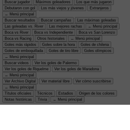
Buscar jugador
Máximos goleadores
Los que más jugaron
Debutaron con gol
Los más viejos y jóvenes
Extranjeros
← Menú principal
Buscar resultados
Buscar campañas
Las máximas goleadas
Las goleadas vs. River
Las mejores rachas
← Menú principal
Boca vs River
Boca vs Independiente
Boca vs San Lorenzo
Boca vs Racing
Otros historiales
← Menú principal
Goles más rápidos
Goles sobre la hora
Goles de chilena
Goles de emboquillada
Goles de tiro libre
Goles olímpicos
← Menú principal
Buscar videos
Ver los goles de Palermo
Ver los goles de Riquelme
Ver los goles de Maradona
← Menú principal
Ver Archivo Digital
Ver material libre
Ver cómo suscribirse
← Menú principal
Títulos oficiales
Técnicos
Estadios
Origen de los colores
Notas históricas
Trivia
← Menú principal