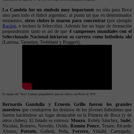
La Candela fue un símbolo muy importante
no sólo para Boca
sino para todo el fútbol argentino, al punto tal que en determinados
momentos,
otros clubes lo usaron para concentrar
(por ejemplo
Racing
, o incluso la Selección). Además fue un lugar de formación
preponderante tanto es así de que
4 campeones mundiales con el
Seleccionado Nacional iniciaron su carrera como futbolista ahí
(Larrosa, Tarantini, Trobbiani y Ruggeri).
El equipo del "Toto" Lorenzo preparándose para un clásico con River en 1976
Bernardo Gandulla y Ernesto Grillo fueron los grandes
maestros
que condujeron los destinos de los jóvenes futbolistas que
fueron haciéndose un lugar destacable en la Primera de Boca (y de
otros clubes). El listado es extenso:
Mouzo
, Rubén Sánchez,
Suñé
,
Nicolau, Romero, Novello, Ovide,
Ramón Ponce
, Tesare, Ricardo
Alonso,
Potente,
Galletti, Peña,
Ferrero
, Vidallé, Carregado,