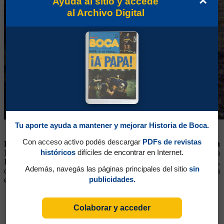
×
Ayudá al sitio y accedé
al Archivo Digital
Tu aporte ayuda a mantener y mejorar Historia de Boca.
Los comienzos de la obra para tener un campo de juego en condiciones
Con acceso activo podés descargar
PDFs de revistas
Las divisiones inferiores comenzaron a jugar en La Candela en
históricos
difíciles de encontrar en Internet.
1968
(el primer partido fue la goleada 5-0 de la Novena a
Independiente). También empezaron a tener su lugar de pensión,
Además, navegás las páginas principales del sitio
sin
con cuidados médicos, biblioteca, alimentación y acceso a la
publicidades.
escolaridad.
Colaborar y acceder