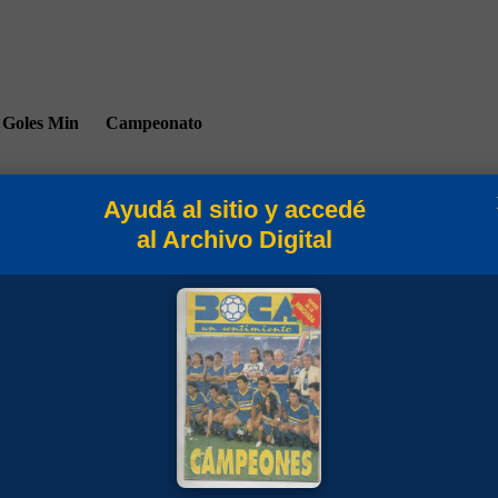
Goles
Min
Campeonato
Ayudá al sitio y accedé
al Archivo Digital
90
Temporada 1989/90