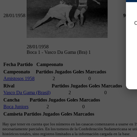
28/01/1958
90
Am
C
28/01/1958
Boca 1 - Vasco Da Gama (Bra) 1
Fecha
Partido
Campeonato
Campeonato
Partidos Jugados
Goles Marcados
Amistosos 1958
2
0
Rival
Partidos Jugados
Goles Marcados
Vasco Da Gama (Brasil)
2
0
Cancha
Partidos Jugados
Goles Marcados
Boca Juniors
2
0
Camiseta
Partidos Jugados
Goles Marcados
Hay que tener en cuenta que los números en las casacas comenzaron a usarse en 19
necesariamente parciales. En los torneos de la Confederación Sudamericana se util
históricos totales, sino registros limitados a la información cargada en la base.