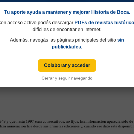
Tu aporte ayuda a mantener y mejorar Historia de Boca.
istosos 1958
on acceso activo podés descargar
PDFs de revistas históric
difíciles de encontrar en Internet.
Además, navegás las páginas principales del sitio
sin
publicidades.
Colaborar y acceder
Cerrar y seguir navegando
49 y que hasta 1997 eran consecutivos, no fijos. Esa información aparecía sólo de
iza numeración fija desde sus primeras ediciones y, cuando ese dato está disponible