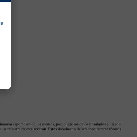
os
 manera esporádica en los medios, por lo que los datos brindados aquí son
, se muestra en esta sección. Estos listados no deben considerarse récords