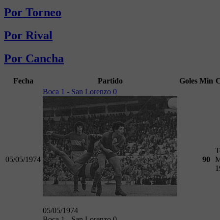
Por Torneo
Por Rival
Por Cancha
Fecha
Partido
Goles
Min
C
Boca 1 - San Lorenzo 0
T
05/05/1974
90
M
1
05/05/1974
Boca 1 - San Lorenzo 0