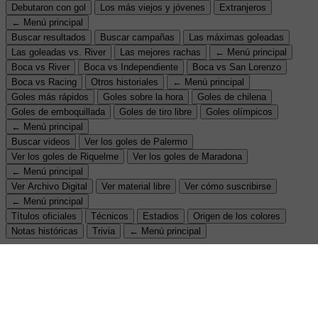
Debutaron con gol
Los más viejos y jóvenes
Extranjeros
← Menú principal
Buscar resultados
Buscar campañas
Las máximas goleadas
Las goleadas vs. River
Las mejores rachas
← Menú principal
Boca vs River
Boca vs Independiente
Boca vs San Lorenzo
Boca vs Racing
Otros historiales
← Menú principal
Goles más rápidos
Goles sobre la hora
Goles de chilena
Goles de emboquillada
Goles de tiro libre
Goles olímpicos
← Menú principal
Buscar videos
Ver los goles de Palermo
Ver los goles de Riquelme
Ver los goles de Maradona
← Menú principal
Ver Archivo Digital
Ver material libre
Ver cómo suscribirse
← Menú principal
Títulos oficiales
Técnicos
Estadios
Origen de los colores
Notas históricas
Trivia
← Menú principal