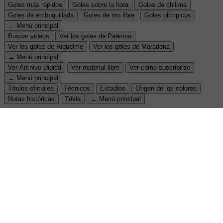
Goles más rápidos
Goles sobre la hora
Goles de chilena
Goles de emboquillada
Goles de tiro libre
Goles olímpicos
← Menú principal
Buscar videos
Ver los goles de Palermo
Ver los goles de Riquelme
Ver los goles de Maradona
← Menú principal
Ver Archivo Digital
Ver material libre
Ver cómo suscribirse
← Menú principal
Títulos oficiales
Técnicos
Estadios
Origen de los colores
Notas históricas
Trivia
← Menú principal