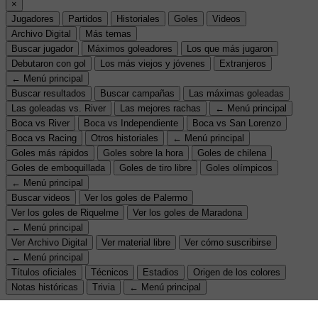
×
Jugadores
Partidos
Historiales
Goles
Videos
Archivo Digital
Más temas
Buscar jugador
Máximos goleadores
Los que más jugaron
Debutaron con gol
Los más viejos y jóvenes
Extranjeros
← Menú principal
Buscar resultados
Buscar campañas
Las máximas goleadas
Las goleadas vs. River
Las mejores rachas
← Menú principal
Boca vs River
Boca vs Independiente
Boca vs San Lorenzo
Boca vs Racing
Otros historiales
← Menú principal
Goles más rápidos
Goles sobre la hora
Goles de chilena
Goles de emboquillada
Goles de tiro libre
Goles olímpicos
← Menú principal
Buscar videos
Ver los goles de Palermo
Ver los goles de Riquelme
Ver los goles de Maradona
← Menú principal
Ver Archivo Digital
Ver material libre
Ver cómo suscribirse
← Menú principal
Títulos oficiales
Técnicos
Estadios
Origen de los colores
Notas históricas
Trivia
← Menú principal