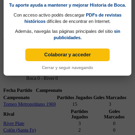
Tu aporte ayuda a mantener y mejorar Historia de Boca.
Con acceso activo podés descargar
PDFs de revistas
históricos
difíciles de encontrar en Internet.
Además, navegás las páginas principales del sitio
sin
publicidades.
03/07/1969
Colaborar y acceder
Cerrar y seguir navegando
03/07/1969
Boca 0 - River 0
Fecha
Partido
Campeonato
Campeonato
Partidos Jugados
Goles Marcados
Torneo Metropolitano 1969
15
3
Partidos
Goles
Rival
Jugados
Marcados
River Plate
3
0
Colón (Santa Fe)
2
0