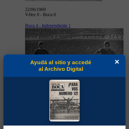
22/06/1969
Vélez 0 - Boca 0
Boca 4 - Independiente 1
×
Ayudá al sitio y accedé
al Archivo Digital
29/06/1969
29/06/1969
Boca 4 - Independiente 1
Boca 0 - River 0