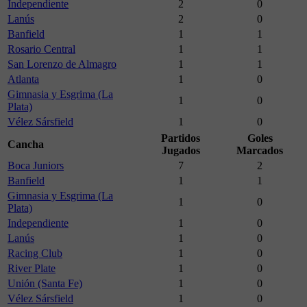
Independiente
2
0
Lanús
2
0
Banfield
1
1
Rosario Central
1
1
San Lorenzo de Almagro
1
1
Atlanta
1
0
Gimnasia y Esgrima (La
1
0
Plata)
Vélez Sársfield
1
0
Partidos
Goles
Cancha
Jugados
Marcados
Boca Juniors
7
2
Banfield
1
1
Gimnasia y Esgrima (La
1
0
Plata)
Independiente
1
0
Lanús
1
0
Racing Club
1
0
River Plate
1
0
Unión (Santa Fe)
1
0
Vélez Sársfield
1
0