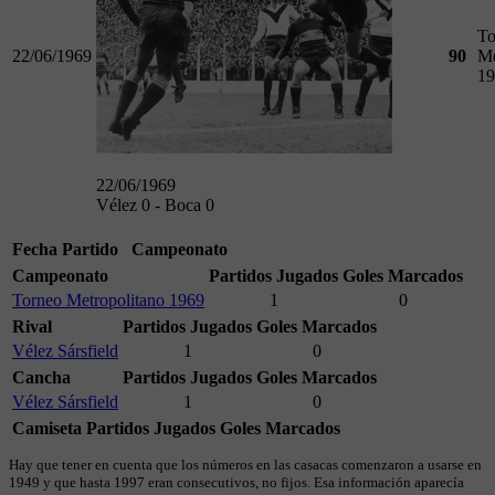
To
22/06/1969
90
Me
19
22/06/1969
Vélez 0 - Boca 0
Fecha
Partido
Campeonato
Campeonato
Partidos Jugados
Goles Marcados
Torneo Metropolitano 1969
1
0
Rival
Partidos Jugados
Goles Marcados
Vélez Sársfield
1
0
Cancha
Partidos Jugados
Goles Marcados
Vélez Sársfield
1
0
Camiseta
Partidos Jugados
Goles Marcados
Hay que tener en cuenta que los números en las casacas comenzaron a usarse en
1949 y que hasta 1997 eran consecutivos, no fijos. Esa información aparecía