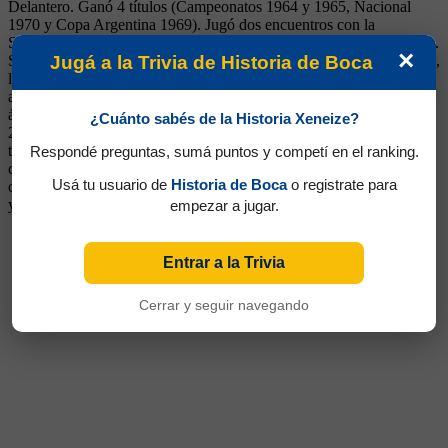
Delantero. Ganó 4 títulos (Campeonatos 1964 y 1965, Nacional
1970 y Copa Argentina 1969). Jugó dos encuentros con la
Selección, debutando ante la URSS el 1 de diciembre de 1965 (1-1).
×
Surgido de las Inferiores. Estuvo a préstamo en Arsenal de Llavallol,
Jugá a la Trivia de Historia de Boca
la filial de Boca. Veloz y de peligrosas diagonales, atrevido, tenía
arranques espectaculares y remates que podían clavarse en un
ángulo o irse a la tribuna. Anotó goles decisivos contra River, en un
¿Cuánto sabés de la Historia Xeneize?
2-1 en el Monumental en 1965, y sobre el final de ese año en otro
triunfo por el mismo marcador, para prácticamente definir el
Respondé preguntas, sumá puntos y competí en el ranking.
campeonato. En el '68 le hizo dos en una victoria 3-1. Continuó su
Usá tu usuario de
Historia de Boca
o registrate para
carrera en Perú, Ecuador, Chile, Colombia, Costa Rica, El Salvador
y Guatemala
empezar a jugar.
Entrar a la Trivia
Cerrar y seguir navegando