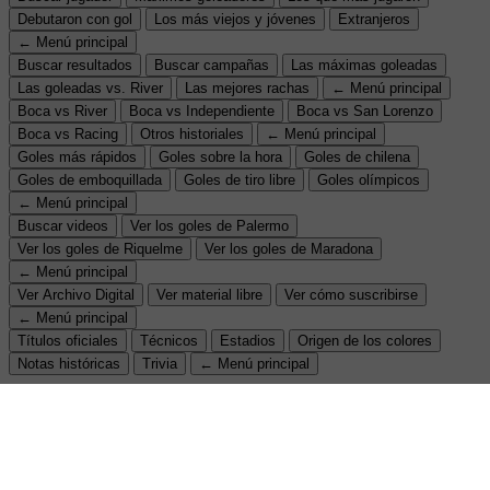
Debutaron con gol
Los más viejos y jóvenes
Extranjeros
← Menú principal
Buscar resultados
Buscar campañas
Las máximas goleadas
Las goleadas vs. River
Las mejores rachas
← Menú principal
Boca vs River
Boca vs Independiente
Boca vs San Lorenzo
Boca vs Racing
Otros historiales
← Menú principal
Goles más rápidos
Goles sobre la hora
Goles de chilena
Goles de emboquillada
Goles de tiro libre
Goles olímpicos
← Menú principal
Buscar videos
Ver los goles de Palermo
Ver los goles de Riquelme
Ver los goles de Maradona
← Menú principal
Ver Archivo Digital
Ver material libre
Ver cómo suscribirse
← Menú principal
Títulos oficiales
Técnicos
Estadios
Origen de los colores
Notas históricas
Trivia
← Menú principal