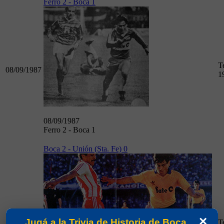
Ferro 2 - Boca 1
T
08/09/1987
1
08/09/1987
Ferro 2 - Boca 1
Boca 2 - Unión (Sta. Fe) 0
×
Jugá a la Trivia de Historia de Boca
T