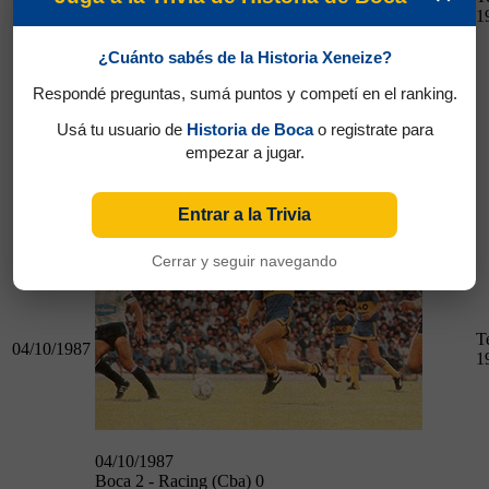
13/09/1987
1
¿Cuánto sabés de la Historia Xeneize?
Respondé preguntas, sumá puntos y competí en el ranking.
Usá tu usuario de
Historia de Boca
o registrate para
13/09/1987
empezar a jugar.
Boca 2 - Unión (Sta. Fe) 0
Boca 2 - Racing (Cba) 0
Entrar a la Trivia
Cerrar y seguir navegando
T
04/10/1987
1
04/10/1987
Boca 2 - Racing (Cba) 0