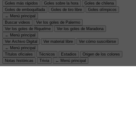
Goles más rápidos
Goles sobre la hora
Goles de chilena
Goles de emboquillada
Goles de tiro libre
Goles olímpicos
← Menú principal
Buscar videos
Ver los goles de Palermo
Ver los goles de Riquelme
Ver los goles de Maradona
← Menú principal
Ver Archivo Digital
Ver material libre
Ver cómo suscribirse
← Menú principal
Títulos oficiales
Técnicos
Estadios
Origen de los colores
Notas históricas
Trivia
← Menú principal