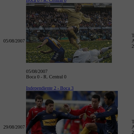
Boca 0 - R. Central 0
T
05/08/2007
A
2
05/08/2007
Boca 0 - R. Central 0
Independiente 2 - Boca 3
T
29/08/2007
A
2