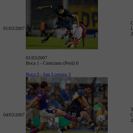
01/03/2007
L
2
01/03/2007
Boca 1 - Cienciano (Perú) 0
Boca 0 - San Lorenzo 3
T
04/03/2007
C
2