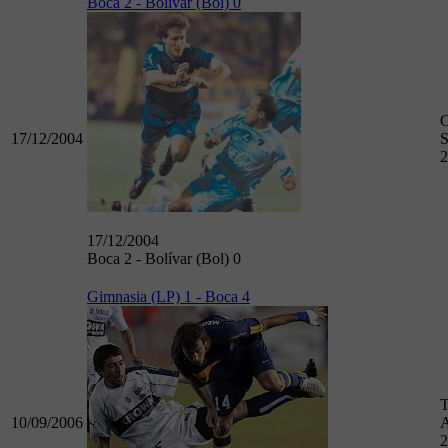
Boca 2 - Bolívar (Bol) 0
17/12/2004
S
2
17/12/2004
Boca 2 - Bolívar (Bol) 0
Gimnasia (LP) 1 - Boca 4
T
10/09/2006
A
2