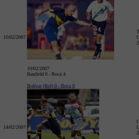
T
10/02/2007
C
2
10/02/2007
Banfield 0 - Boca 4
Bolívar (Bol) 0 - Boca 0
14/02/2007
L
2