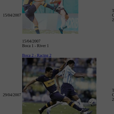
T
15/04/2007
C
2
15/04/2007
Boca 1 - River 1
Boca 2 - Racing 2
T
29/04/2007
C
2