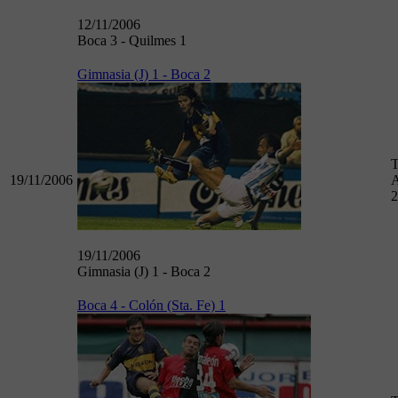
12/11/2006
Boca 3 - Quilmes 1
Gimnasia (J) 1 - Boca 2
T
19/11/2006
A
2
19/11/2006
Gimnasia (J) 1 - Boca 2
Boca 4 - Colón (Sta. Fe) 1