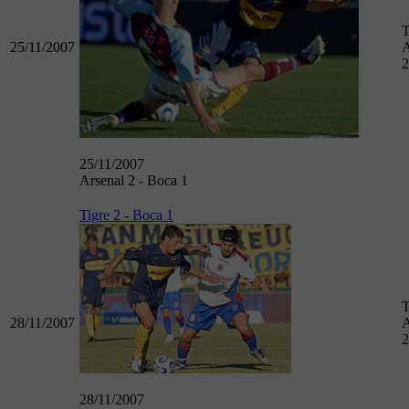
T
25/11/2007
A
2
25/11/2007
Arsenal 2 - Boca 1
Tigre 2 - Boca 1
T
28/11/2007
A
2
28/11/2007