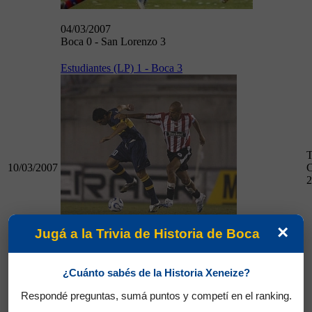
04/03/2007
Boca 0 - San Lorenzo 3
Estudiantes (LP) 1 - Boca 3
T
10/03/2007
C
2
×
Jugá a la Trivia de Historia de Boca
10/03/2007
Estudiantes (LP) 1 - Boca 3
¿Cuánto sabés de la Historia Xeneize?
Boca 5 - Gimnasia (LP) 1
Respondé preguntas, sumá puntos y competí en el ranking.