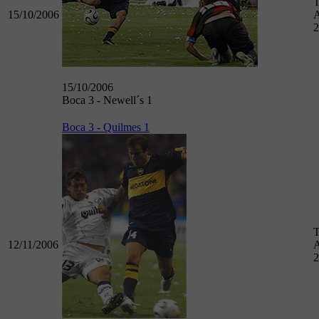
T
15/10/2006
A
2
15/10/2006
Boca 3 - Newell´s 1
Boca 3 - Quilmes 1
T
12/11/2006
A
2