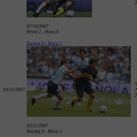
2
07/10/2007
River 2 - Boca 0
Racing 0 - Boca 3
T
03/11/2007
A
2
03/11/2007
Racing 0 - Boca 3