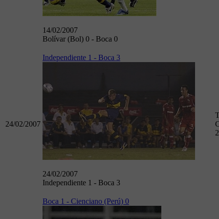
14/02/2007
Bolívar (Bol) 0 - Boca 0
Independiente 1 - Boca 3
T
24/02/2007
C
2
24/02/2007
Independiente 1 - Boca 3
Boca 1 - Cienciano (Perú) 0