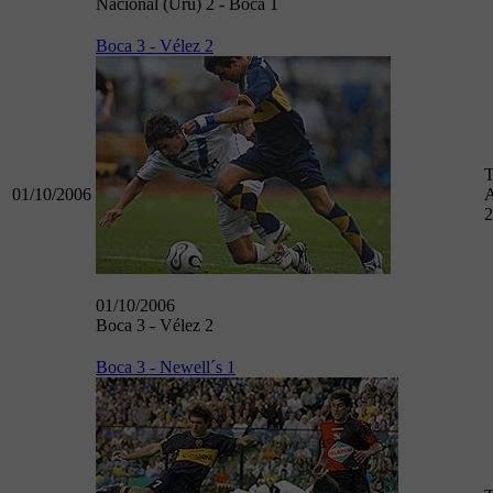
Nacional (Uru) 2 - Boca 1
Boca 3 - Vélez 2
T
01/10/2006
A
2
01/10/2006
Boca 3 - Vélez 2
Boca 3 - Newell´s 1