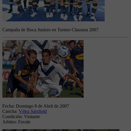
Campaña de Boca Juniors en Torneo Clausura 2007
Fecha:
Domingo 8 de Abril de 2007
Cancha:
Vélez Sársfield
Condición:
Visitante
Arbitro:
Favale