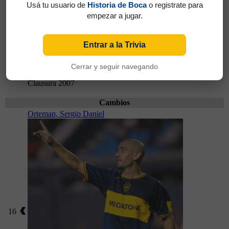
Usá tu usuario de
Historia de Boca
o registrate para
empezar a jugar.
Entrar a la Trivia
Cerrar y seguir navegando
Partidos jugados por Martín Palermo en Torneo
Clausura 2007
Cambios
Orteman, Sergio Daniel
16