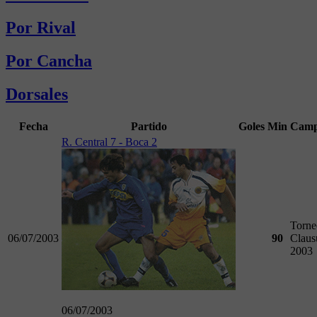
Por Rival
Por Cancha
Dorsales
Fecha
Partido
Goles
Min
Camp
R. Central 7 - Boca 2
Torne
06/07/2003
90
Claus
2003
06/07/2003