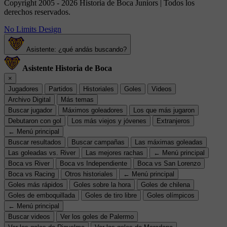
Copyright 2005 - 2026 Historia de Boca Juniors | Todos los
derechos reservados.
No Limits Design
Asistente: ¿qué andás buscando?
Asistente Historia de Boca
×
Jugadores
Partidos
Historiales
Goles
Videos
Archivo Digital
Más temas
Buscar jugador
Máximos goleadores
Los que más jugaron
Debutaron con gol
Los más viejos y jóvenes
Extranjeros
← Menú principal
Buscar resultados
Buscar campañas
Las máximas goleadas
Las goleadas vs. River
Las mejores rachas
← Menú principal
Boca vs River
Boca vs Independiente
Boca vs San Lorenzo
Boca vs Racing
Otros historiales
← Menú principal
Goles más rápidos
Goles sobre la hora
Goles de chilena
Goles de emboquillada
Goles de tiro libre
Goles olímpicos
← Menú principal
Buscar videos
Ver los goles de Palermo