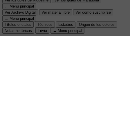
Ver los goles de Riquelme
Ver los goles de Maradona
← Menú principal
Ver Archivo Digital
Ver material libre
Ver cómo suscribirse
← Menú principal
Títulos oficiales
Técnicos
Estadios
Origen de los colores
Notas históricas
Trivia
← Menú principal